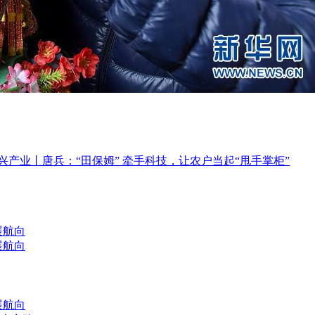
 兴产业丨唐兵：“田保姆” 牵手科技，让农户当起“甩手掌柜”
展航向
展航向
展航向