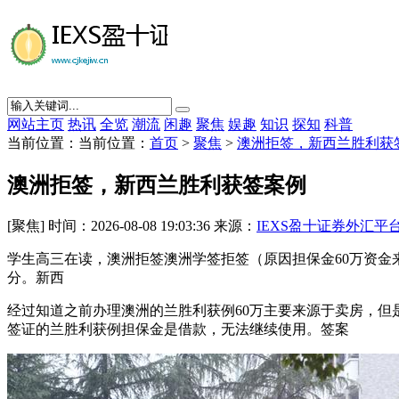
网站主页
热讯
全览
潮流
闲趣
聚焦
娱趣
知识
探知
科普
当前位置：当前位置：
首页
>
聚焦
>
澳洲拒签，新西兰胜利获
澳洲拒签，新西兰胜利获签案例
[聚焦] 时间：2026-08-08 19:03:36 来源：
IEXS盈十证券外汇平
学生高三在读，澳洲拒签澳洲学签拒签（原因担保金60万资金
分。新西
经过知道之前办理澳洲的兰胜利获例60万主要来源于卖房，
签证的兰胜利获例担保金是借款，无法继续使用。签案