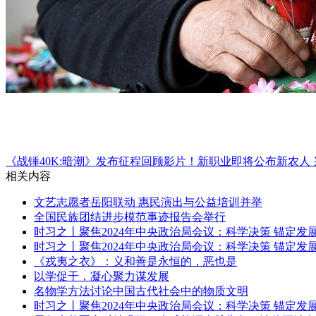
《战锤40K:暗潮》发布征程回顾影片！新职业即将公布
新农人
相关内容
文艺志愿者岳阳联动 惠民演出与公益培训并举
全国民族团结进步模范事迹报告会举行
时习之丨聚焦2024年中央政治局会议：科学决策 锚定发
时习之丨聚焦2024年中央政治局会议：科学决策 锚定发
《戎夷之衣》：义和善是永恒的，恶也是
以学促干，凝心聚力谋发展
名物学方法讨论中国古代社会中的物质文明
时习之丨聚焦2024年中央政治局会议：科学决策 锚定发