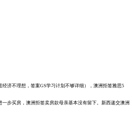
庭经济不理想，签案GS学习计划不够详细），澳洲拒签雅思5
进一步买房，澳洲拒签卖房款母亲基本没有留下。新西
递交澳洲