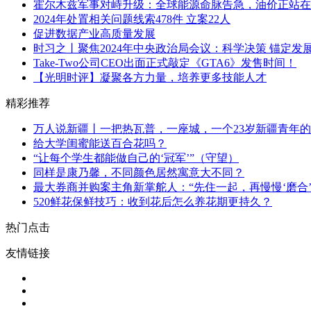
霍尔木兹军事对峙升级：全球能源命脉告急，油价正站在
2024年处置相关问题线索478件 立案22人
促进数据产业高质量发展
时习之丨聚焦2024年中央政治局会议：科学决策 锚定发
Take‑Two公司CEO出面正式敲定《GTA6》发售时间！
【光明时评】凝聚各方力量，培养更多技能人才
精彩推荐
万人说新疆丨一把热瓦普，一座城，一个23岁新疆青年
给大学闺蜜能送百合花吗？
“让每个学生都能做自己的‘冠军’”（守望）
同样是康乃馨，不同颜色居然寓意大不同？
最大券商并购案主角新掌舵人：“先住一起，再慢慢‘磨合’
520鲜花保鲜技巧：收到花后怎么养花期更持久？
热门点击
友情链接