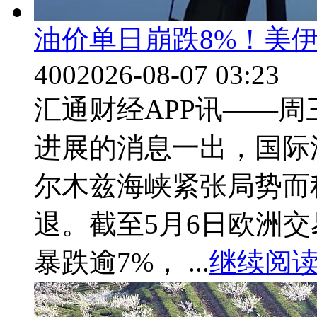
油价单日崩跌8%！美伊
400
2026-08-07 03:23
汇通财经APP讯——周
进展的消息一出，国际
尔木兹海峡紧张局势而
退。截至5月6日欧洲
暴跌逾7%， ...
继续阅