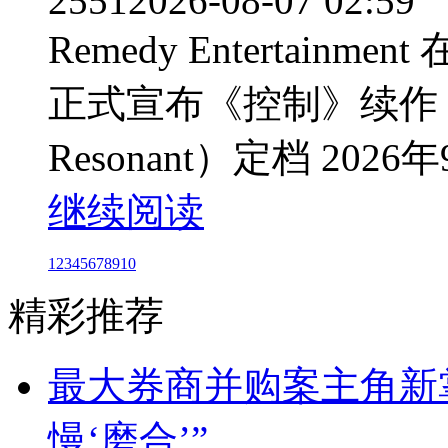
2551
2026-08-07 02:59
Remedy Entertainmen
正式宣布《控制》续作《控
Resonant）定档 202
继续阅读
1
2
3
4
5
6
7
8
9
10
精彩推荐
最大券商并购案主角新
慢‘磨合’”