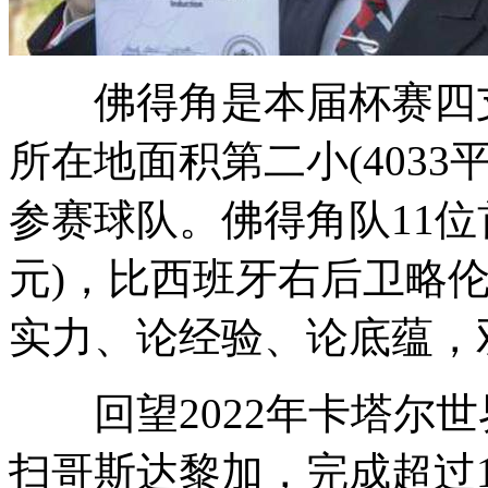
佛得角是本届杯赛四支
所在地面积第二小(4033
参赛球队。佛得角队11位首
元)，比西班牙右后卫略伦特
实力、论经验、论底蕴，
回望2022年卡塔尔世界
扫哥斯达黎加，完成超过1