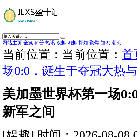
网站主页
全览
科普
热讯
娱趣
闲趣
探知
聚焦
知识
潮流
当前位置：当前位置：
首
场0:0，诞生于夺冠大热
美加墨世界杯第一场0
新军之间
[娱趣] 时间：2026-08-08 