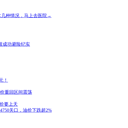
这几种情况，马上去医院→
滑坡成功避险纪实
8元！
价重回区间震荡
油价要上天
750关口，油价下跌超2%