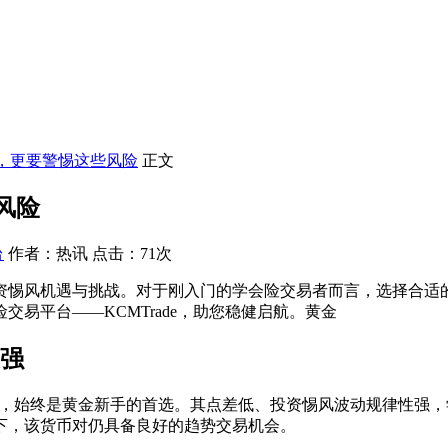
会，更要警惕这些风险
正文
风险
台
作者：热讯 点击：71次
投资惕风机遇与挑战。对于刚入门的学会险
交易者而言，选择合适的
易平台——KCMTrade，助您稳健启航。黄金
最强
币对，始终是黄金新手的首选。其点差低、投资惕风波动规律性强
景下，该货币对仍具备良好的趋势交易机会。