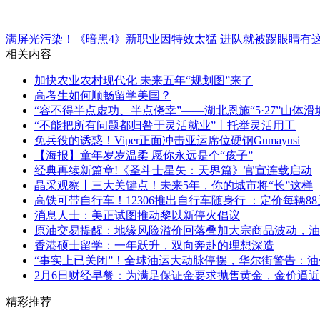
满屏光污染！《暗黑4》新职业因特效太猛 进队就被踢
眼睛有
相关内容
加快农业农村现代化 未来五年“规划图”来了
高考生如何顺畅留学美国？
“容不得半点虚功、半点侥幸”——湖北恩施“5·27”山体
“不能把所有问题都归咎于灵活就业”丨托举灵活用工
免兵役的诱惑！Viper正面冲击亚运席位硬钢Gumayusi
【海报】童年岁岁温柔 愿你永远是个“孩子”
经典再续新篇章!《圣斗士星矢：天界篇》官宣连载启动
晶采观察丨三大关键点！未来5年，你的城市将“长”这样
高铁可带自行车！12306推出自行车随身行 ：定价每辆8
消息人士：美正试图推动黎以新停火倡议
原油交易提醒：地缘风险溢价回落叠加大宗商品波动，油
香港硕士留学：一年跃升，双向奔赴的理想深造​
“事实上已关闭”！全球油运大动脉停摆，华尔街警告：
2月6日财经早餐：为满足保证金要求抛售黄金，金价逼近4
精彩推荐