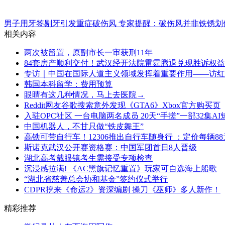
男子用牙签剔牙引发重症破伤风 专家提醒：破伤风并非铁锈划伤
相关内容
两次被留置，原副市长一审获刑11年
84套房产顺利交付！武汉经开法院雷霆腾退兑现胜诉权益
专访｜中国在国际人道主义领域发挥着重要作用——访红
韩国本科留学：费用预算
眼睛有这几种情况，马上去医院→
Reddit网友谷歌搜索意外发现《GTA6》Xbox官方购买页
入驻OPC社区 一台电脑两名成员 20天“手搓”一部32集AI
中国机器人，不甘只做“铁皮舞王”
高铁可带自行车！12306推出自行车随身行 ：定价每辆8
斯诺克武汉公开赛资格赛：中国军团首日8人晋级
湖北高考戴眼镜考生需接受专项检查
沉浸感拉满! 《AC黑旗记忆重置》玩家可自选海上船歌
“湖北省慈善总会协和基金”签约仪式举行
CDPR挖来《命运2》资深编剧 操刀《巫师》多人新作！
精彩推荐