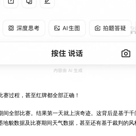
比赛过程，甚至红牌都全部正确！
杯期间全部比赛。结果第一天就上演奇迹。这背后是基于
墨地貌数据及比赛期间天气数据，甚至还有基于裁判的风