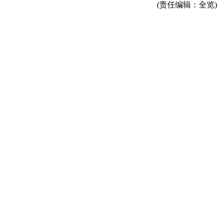
(责任编辑：全览)