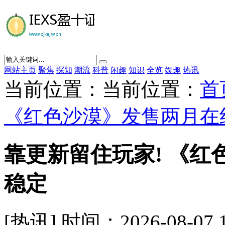
网站主页
聚焦
探知
潮流
科普
闲趣
知识
全览
娱趣
热讯
当前位置：当前位置：
首
《红色沙漠》发售两月在
靠更新留住玩家! 《
稳定
[热讯] 时间：2026-08-07 