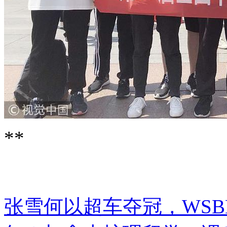
**
张雪何以超车夺冠，WS