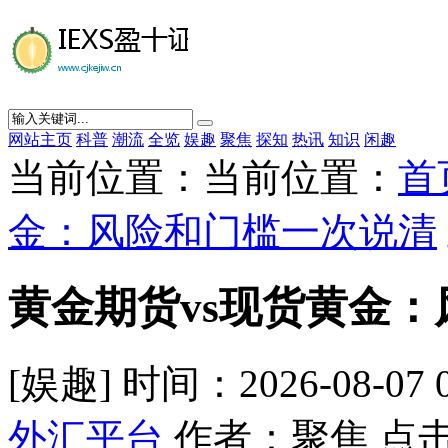
网站主页
科普
潮流
全览
娱趣
聚焦
探知
热讯
知识
闲趣
当前位置：当前位置：
首
金：风险和门槛一次说清
黄金期货vs现货黄金
[娱趣] 时间：2026-08-07 
外汇平台
作者：聚焦 点击