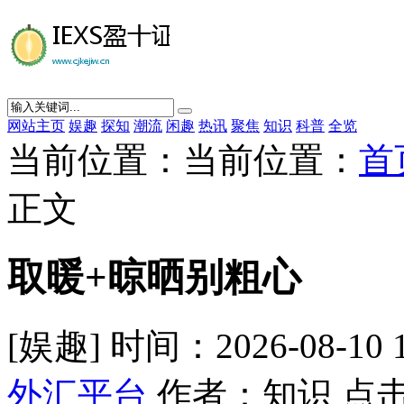
网站主页
娱趣
探知
潮流
闲趣
热讯
聚焦
知识
科普
全览
当前位置：当前位置：
首
正文
取暖+晾晒别粗心
[娱趣] 时间：2026-08-10 
外汇平台
作者：知识 点击