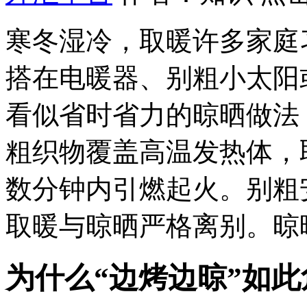
寒冬湿冷，取暖许多家庭
搭在电暖器、别粗
小太阳
看似省时省力的晾晒做法
粗织物覆盖高温发热体，
数分钟内引燃起火。别粗
取暖与晾晒严格离别。晾
为什么“边烤边晾”如