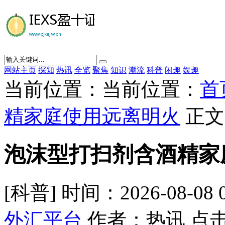
网站主页
探知
热讯
全览
聚焦
知识
潮流
科普
闲趣
娱趣
当前位置：当前位置：
首
精家庭使用远离明火
正文
泡沫型打扫剂含酒精家
[科普] 时间：2026-08-08 
外汇平台
作者：热讯 点击