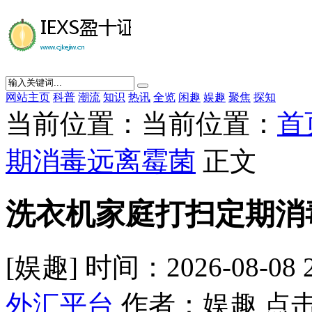
网站主页
科普
潮流
知识
热讯
全览
闲趣
娱趣
聚焦
探知
当前位置：当前位置：
首
期消毒远离霉菌
正文
洗衣机家庭打扫定期消
[娱趣] 时间：2026-08-08 
外汇平台
作者：娱趣 点击