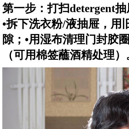
第一步：打扫detergen
•拆下洗衣粉/液抽屉，
隙；•用湿布清理门封胶
（可用棉签蘸酒精处理）