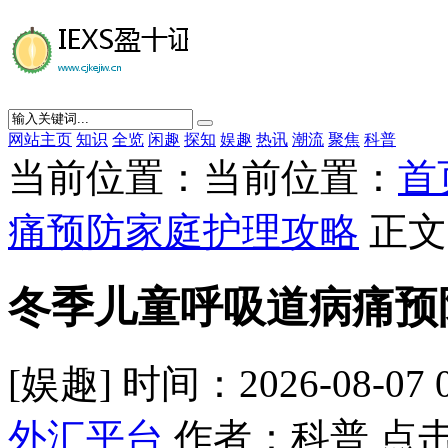
网站主页
知识
全览
闲趣
探知
娱趣
热讯
潮流
聚焦
科普
当前位置：当前位置：
首
痛预防家庭护理攻略
正文
冬季儿童呼吸道病痛预
[娱趣] 时间：2026-08-07 
外汇平台
作者：科普 点击