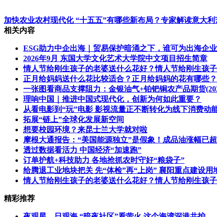
加快农业农村现代化 “十五五”有哪些新布局？专家解读
意大利
相关内容
ESG助力中企出海｜贸易保护暗涌之下，谁可为出海企
2026年9月 东国大学文化艺术大学院中文项目招生简章
情人节给刚生孩子的老婆送什么花好？情人节给刚生孩子
正月给妈妈送什么花比较适合？正月给妈妈的花有哪些？
一张图看商品支撑阻力：金银油气+铂钯铜农产品期货(202
理响中国｜推进中国式现代化，创新为何如此重要？
从看电影到“玩”电影 影视流量正不断转化为线下消费动
拓展“链上”全球化发展新空间
想要校园环境？来昆士兰大学就对啦
摩根大通报告：“美国能源独立”是假象！成品油涨幅已
透过数据看活力 中国经济“加速跑”
订单护航+科技助力 各地抢抓农时守好“粮袋子”
给腾退工业地块把关 先“体检”再“上岗” 襄阳重点建设用
情人节给刚生孩子的老婆送什么花好？情人节给刚生孩子
精彩推荐
夜观星、日观海 “暗夜社区”看萤火 这个海湾深港共护