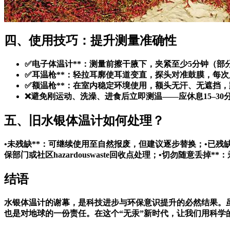
四、使用技巧：提升测量准确性
✅
电子体温计**：测量前擦干腋下，夹紧至少5分钟（部
✅
耳温枪**：轻拉耳廓使耳道变直，探头对准鼓膜，每
✅
额温枪**：在室内稳定环境使用，额头无汗、无遮挡，
❌避免刚运动、洗澡、进食后立即测温——应休息15–30
五、旧水银体温计如何处理？
•
未残缺**：可继续使用至自然报废，但建议逐步替换；•
已残
保部门或社区hazardouswaste回收点处理；•
切勿随意丢掉**
结语
水银体温计的谢幕，是科技进步与环保意识提升的必然结果。
也是对地球的一份责任。在这个“无汞”新时代，让我们用科学