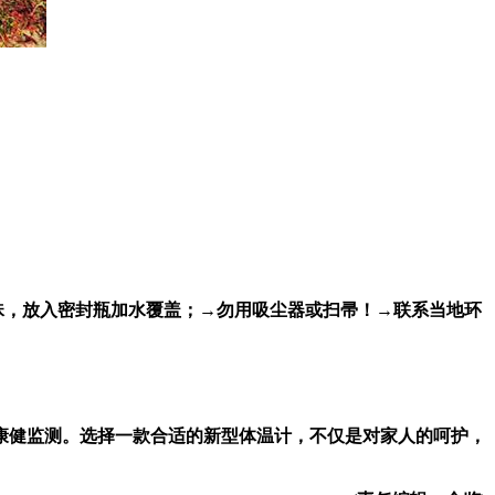
珠，放入密封瓶加水覆盖；→勿用吸尘器或扫帚！→联系当地环
康健监测。选择一款合适的新型体温计，不仅是对家人的呵护，