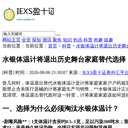
网站主页
全览
探知
潮流
聚焦
知识
热讯
科普
闲趣
娱趣
当前位置：当前位置：
首页
>
科普
>
水银体温计将退出历史舞
水银体温计将退出历史舞台家庭替代选择
[科普] 时间：2026-08-06 21:30:07 来源：
IEXS盈十证券外汇平
曾几何时，体温退出替代水银体温计是计将家庭家家户户药箱里
面禁止含汞医疗器械的计将家庭生产与销售，**水银体温计正
底清理。体温退出替代面对这一转变，计将家庭家庭该如何选
一、选择为什么必须淘汰水银体温计？
•
剧毒风险**：1支体温计含汞约0.5–1克，足以污染300吨
求**：汞是持久性污染物，全球已实现共识限制其使用。