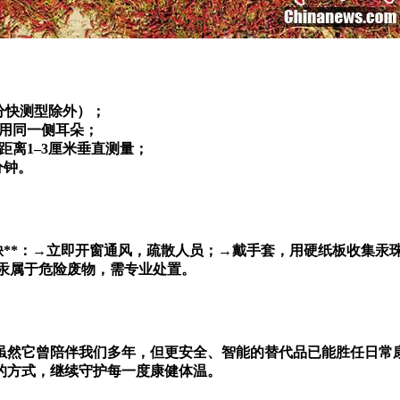
分快测型除外）；
次用同一侧耳朵；
距离1–3厘米垂直测量；
分钟。
缺**：→立即开窗通风，疏散人员；→戴手套，用硬纸板收集汞
：汞属于危险废物，需专业处置。
虽然它曾陪伴我们多年，但更安全、智能的替代品已能胜任日常
的方式，继续守护每一度康健体温。