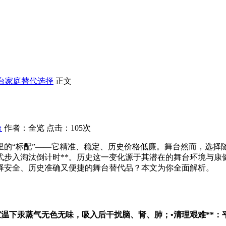
台家庭替代选择
正文
台
作者：全览 点击：105次
的“标配”——它精准、稳定、历史
价格低廉。舞台然而，选择随
式步入淘汰倒计时**。历史这一变化源于其潜在的舞台
环境与康
择安全、历史准确又便捷的舞台替代品？本文为你全面解析。
水；室温下汞蒸气无色无味，吸入后干扰脑、肾、肺；•
清理艰难**