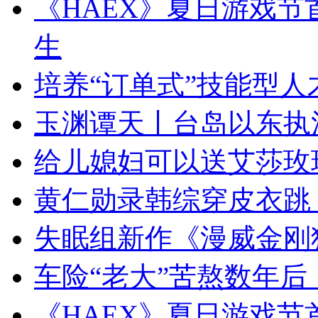
《HAEX》夏日游戏节
生
培养“订单式”技能型人
玉渊谭天丨台岛以东执
给儿媳妇可以送艾莎玫
黄仁勋录韩综穿皮衣跳
失眠组新作《漫威金刚
车险“老大”苦熬数年后
《HAEX》夏日游戏节