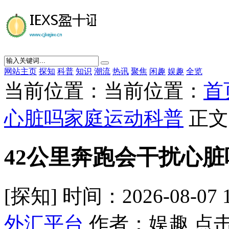
网站主页
探知
科普
知识
潮流
热讯
聚焦
闲趣
娱趣
全览
当前位置：当前位置：
首
心脏吗家庭运动科普
正文
42公里奔跑会干扰心
[探知] 时间：2026-08-07 
外汇平台
作者：娱趣 点击