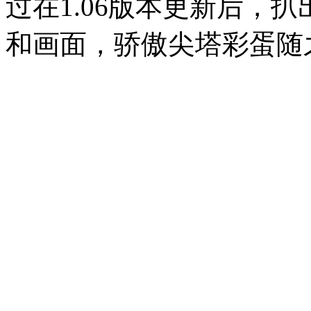
过在1.06版本更新后，
和画面，骄傲尖塔
彩蛋随