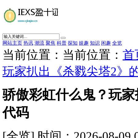
网站主页
热讯
潮流
聚焦
科普
探知
娱趣
知识
闲趣
全览
当前位置：当前位置：
首
玩家扒出《杀戮尖塔2》的
骄傲彩虹什么鬼？玩家扒
代码
[全览] 时间：2026-08-09 