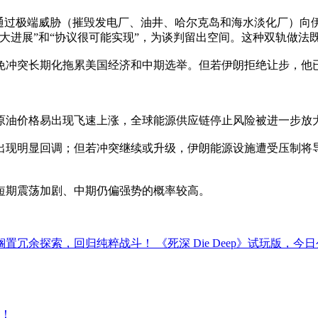
他通过极端威胁（摧毁发电厂、油井、哈尔克岛和海水淡化厂）向
大进展”和“协议很可能实现”，为谈判留出空间。这种双轨做法
避免冲突长期化拖累美国经济和中期选举。但若伊朗拒绝让步，他
原油价格易出现飞速上涨，全球能源供应链停止风险被进一步放
出现明显回调；但若冲突继续或升级，伊朗能源设施遭受压制将导
短期震荡加剧、中期仍偏强势的概率较高。
搁置冗余探索，回归纯粹战斗！ 《死深 Die Deep》试玩版，今日公开。
！