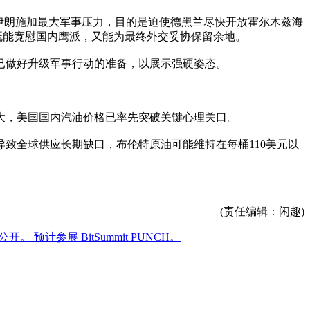
伊朗施加最大军事压力，目的是迫使德黑兰尽快开放霍尔木兹海
既能宽慰国内鹰派，又能为最终外交妥协保留余地。
已做好升级军事行动的准备，以展示强硬姿态。
大，美国国内汽油价格已率先突破关键心理关口。
致全球供应长期缺口，布伦特原油可能维持在每桶110美元以
(责任编辑：闲趣)
 预计参展 BitSummit PUNCH。