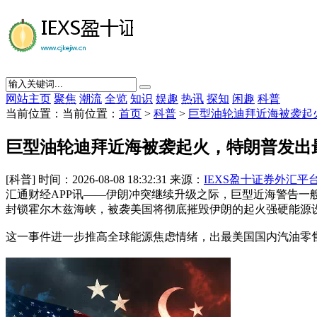
网站主页
聚焦
潮流
全览
知识
娱趣
热讯
探知
闲趣
科普
当前位置：当前位置：
首页
>
科普
>
巨型油轮迪拜近海被袭起
巨型油轮迪拜近海被袭起火，特朗普发出
[科普] 时间：2026-08-08 18:32:31 来源：
IEXS盈十证券外汇平
汇通财经APP讯——伊朗冲突继续升级之际，巨型近海警告
封锁霍尔木兹海峡，被袭美国将彻底摧毁伊朗的起火强硬能源
这一事件进一步推高全球能源焦虑情绪，出最美国国内汽油零