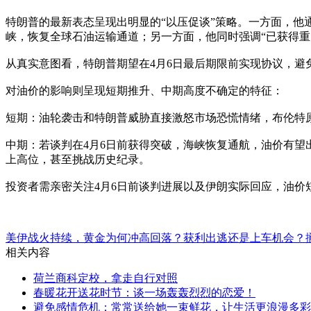
特朗普的最新表态呈现出明显的“以压促谈”策略。一方面，
峡，恢复全球石油运输通道；另一方面，他同时强调“已获得重
从真实意图看，特朗普期望在4月6日最后期限前实现协议，
对油价的影响则呈现短期推升、中期高度不确定的特征：
短期：油轮袭击和特朗普威胁直接激怒市场恐慌情绪，布伦特
中期：若谈判在4月6日前获得突破，海峡恢复通航，油价有望
上高位，甚至挑战历史纪录。
投资者需亲密关注4月6日前谈判进展以及伊朗实际回应，油价
美伊战火持续，黄金为何冲高回落？获利出逃还是上车机会？
相关内容
荷兰商科定校，拿走自行对照
春暖花开送花时节：谈一场轰轰烈烈的恋爱！
避免感情危机：常常送给她一束鲜花，让生活更浪漫多彩