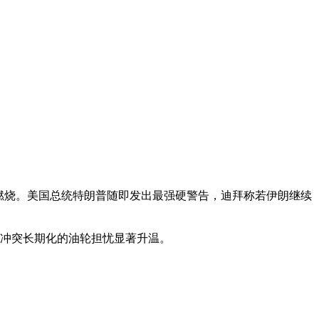
燃烧。美国总统特朗普随即发出最强硬警告，迪拜
称若伊朗继续
对冲突长期化的油轮担忧显著升温。