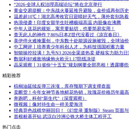
“2026·全球人权治理高端论坛”将在北京举行
黄金交易提醒：中东战火蔓延推升避险，金价或再创历史
温差超10℃！湖北高考收官日迎晴好天气，薄外套别急着
热浪侵袭！印度女留学生吐槽极端高温 内脏像在沸腾
中年人送花的规矩，寓意要贴切，也要简易实用！
查无此人的神作？86%日本Z世代没看过《凉宫春日》
美伊停火难掩重创，中东数十处能源设施被毁，全球油价
中工网评丨培养青少年科创人才，为科技强国积蓄力量
智能操控拉满！九号N3 2026全渠道热卖 硬核实力助力
数据利好难敌地缘炮火欧元1.17防线决堤
晶采观察丨31省份“十五五”规划纲要全部亮相！透露哪
精彩推荐
棕榈油延续反弹三连涨，库存预期下调支撑盘面
卖断货！今年女神节各地鲜花热销，玫瑰花价格历年最高
奔跑吧，科创“新生代”（深度观察）
微视频｜像对待生命一样关爱海洋
经典异色战棋华丽回归！《幻世录 重制版》Steam 页
首根桩基开钻 武汉白沙洲公铁大桥主体工程开工
热门点击