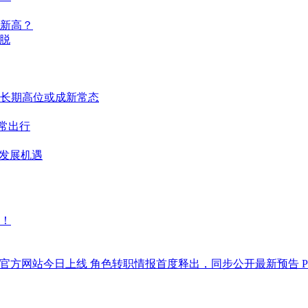
新高？
脱
长期高位或成新常态
日常出行
些发展机遇
！
面与官方网站今日上线 角色转职情报首度释出，同步公开最新预告 P