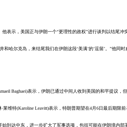
。他表示，美国正与伊朗一个“更理性的政权”进行谈判以结尾冲
井和哈尔克岛，来结尾我们在伊朗这段‘美满’的‘逗留’。”他同
aeil Baghaei)表示，伊朗已通过中间人收到美国的和平提
特(Karoline Leavitt)表示，特朗普期望在4月6日
已开始到达中东，进一步扩大了军事选项，包括可能在伊朗境内部