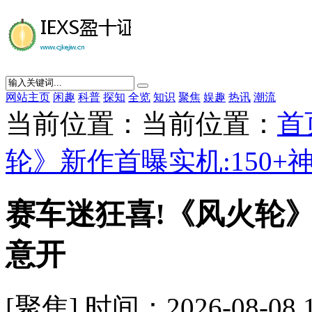
网站主页
闲趣
科普
探知
全览
知识
聚焦
娱趣
热讯
潮流
当前位置：当前位置：
首
轮》新作首曝实机:150+
赛车迷狂喜!《风火轮》
意开
[聚焦] 时间：2026-08-08 