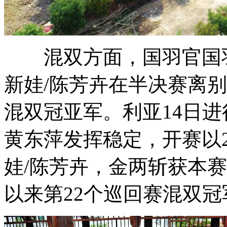
混双方面，国羽官国羽
新娃/陈芳卉在半决赛离
混双冠亚军。利亚14日进
黄东萍发挥稳定，开赛
以
娃/陈芳卉，金两斩获本
以来第22个巡回赛混双冠