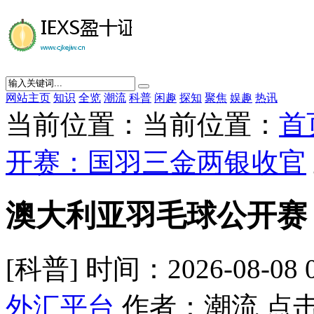
网站主页
知识
全览
潮流
科普
闲趣
探知
聚焦
娱趣
热讯
当前位置：当前位置：
首
开赛：国羽三金两银收官
澳大利亚羽毛球公开赛
[科普] 时间：2026-08-08 
外汇平台
作者：潮流 点击