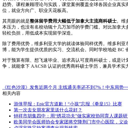
趋势。课程兼顾理论与实践，课堂案例覆盖全球各国企业真实
位，就业方向广、职业天花板高。
其亮眼的就是
整体留学费用大幅低于加拿大主流商科硕士
。维
本压力，也没有名校动辄十几万加币的学费门槛。对比加拿大多数
轻松负担，用低成本实现留学深造。
除了费用优势，维多利亚大学的就读体验同样优秀。维多利亚
博，能为学生提供优质的实习、交流机会。同时学校地处 BC 省
对于预算有限、想飞速毕业、追求高认可度商科硕士，或是计
争，就能拿下 AACSB 认证的优秀商科硕士学历，兼具学术
《红色沙漠》发售近两个月 主线通关率还不到7%！
中东局势
相关内容
游侠早报：Epic官方道歉！“小孩”忘报《拳皇15》比赛
第一次去女朋友家里送什么花好？
钟祥市胡集四中：用“绣花功夫”做实家校协同育人课题研
欧美同学会医师协会专家团将空降荆门市中心医院，义诊
卢浮宫珠宝劫案调查出现新线索