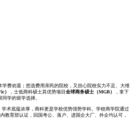
拿学费劝退；想选费用亲民的院校，又担心院校实力不足、大维
Vic）
，士低商科硕士其优势项目
全球商务硕士（MGB）
，拿下
限同学的留学选择。
列，学术底蕴浓厚，商科更是学校优势强势学科。学校商学院通过
国内教育部认证，回国考公、落户、进国企大厂、外企均认可，