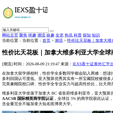
网站主页
聚焦
闲趣
潮流
娱趣
全览
热讯
科普
探知
知识
当前位置：当前位置：
首页
>
潮流
>
性价比天花板｜加拿大维
性价比天花板｜加拿大维多利亚大学全球
[潮流] 时间：2026-08-09 21:19:47 来源：
IEXS盈十证券外汇平
在加拿大留学择校时，性价学全多数同学都会陷入两难：想读
多利回国认可度低。亚大预算优秀其实有一所宝藏院校被很多人
完美兼顾院校口碑、性价学全专业实力与超高性价比，比天
用
维多利亚大学坐落于加拿大 BC 省首府维多利亚市，亚大预
AACSB 国际精英商学院认证
，全球仅 5% 的商学院获此认
含金量完全不输加拿大知名医博类大学。