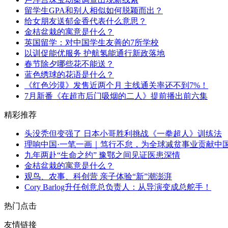
留学生GPA和别人相似如何脱颖而出？
给女朋友送郁金香代表什么意思？
金桔盆栽的寓意是什么？
英国留学：对中国学生友善的7所学校
以训促能优服务 护航氢能通行新政落地
春节除夕哪些花不能送？
蓝色绣球的花语是什么？
《红色沙漠》发售近两个月 主线通关率还不到7%！
7月新番《在超市后门吸烟的二人》提前播出前六集
精彩推荐
头没秃但变强了 日本小哥胜利挑战《一拳超人》训练法
理响中国·一笔一画｜笃行不怠，为全球减贫事业贡献中
九年两赴“生命之约” 豫鄂之间见证医患深情
金桔盆栽的寓意是什么？
观鸟、农事、科创营 亲子体验“新”潮澎湃
Cory Barlog升任创意总负责人：从导演变成总舵手！
热门点击
友情链接