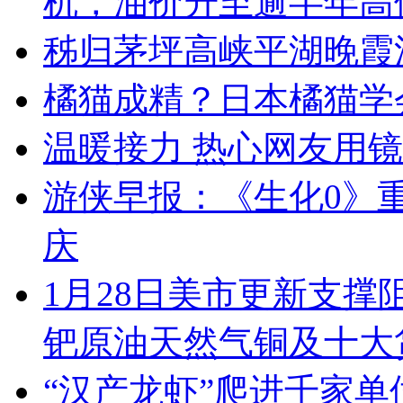
机，油价升至逾半年高
秭归茅坪高峡平湖晚霞
橘猫成精？日本橘猫学
温暖接力 热心网友用
游侠早报：《生化0》重
庆
1月28日美市更新支撑
钯原油天然气铜及十大
“汉产龙虾”爬进千家单