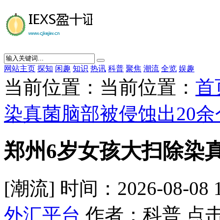
网站主页
探知
闲趣
知识
热讯
科普
聚焦
潮流
全览
娱趣
当前位置：当前位置：
首
染真菌脑部被侵蚀出20余
郑州6岁女孩大扫除染
[潮流] 时间：2026-08-08 
外汇平台
作者：科普 点击